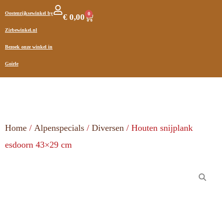
Oostenrijksewinkel by
0
€
0,00
Zirbewinkel.nl
Bezoek onze winkel in
Goirle
Home
/
Alpenspecials
/
Diversen
/ Houten snijplank
esdoorn 43×29 cm