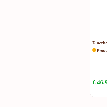
Dinerbo
Produ
€
46,