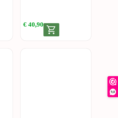
€
40,90
9,8