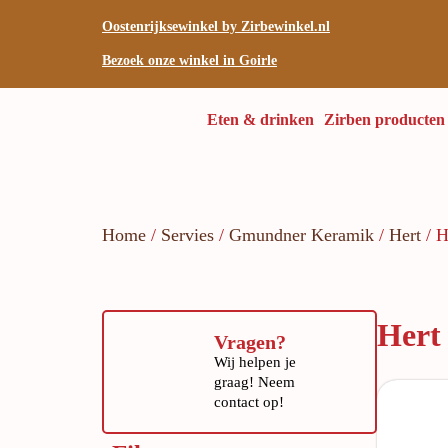
Oostenrijksewinkel by Zirbewinkel.nl
Bezoek onze winkel in Goirle
Eten & drinken
Zirben producten
Home
/
Servies
/
Gmundner Keramik
/
Hert
/ H
Hert
Vragen?
Wij helpen je
graag! Neem
contact op!