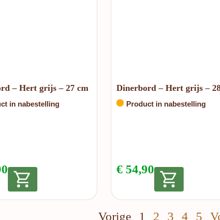
rd – Hert grijs – 27 cm
Dinerbord – Hert grijs – 2
ct in nabestelling
Product in nabestelling
90
€
54,90
Vorige
1
2
3
4
5
V