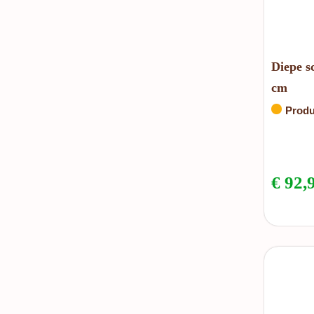
Diepe s
cm
Produ
€
92,