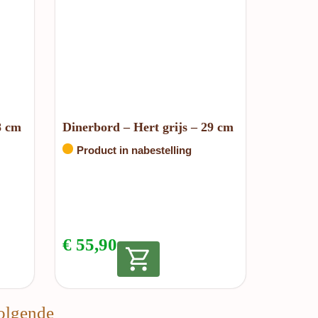
8 cm
Dinerbord – Hert grijs – 29 cm
Product in nabestelling
€
55,90
olgende