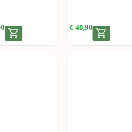
90
€
40,90