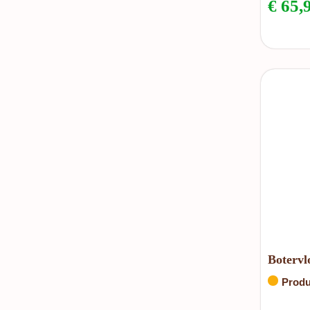
€
65,
Botervlo
Produ