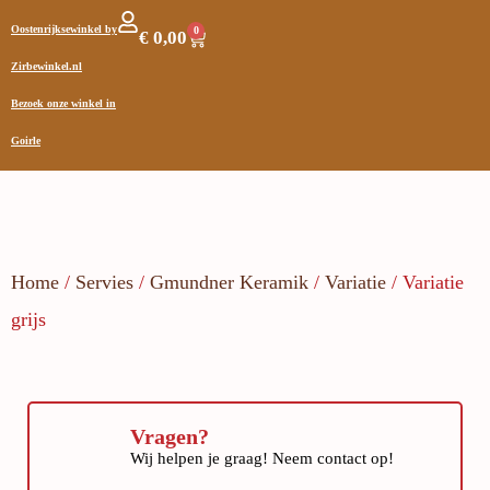
Oostenrijksewinkel by
0
€
0,00
Zirbewinkel.nl
Bezoek onze winkel in
Goirle
Home
/
Servies
/
Gmundner Keramik
/
Variatie
/ Variatie
grijs
Vragen?
Wij helpen je graag! Neem contact op!