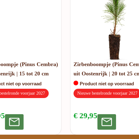
boompje (Pinus Cembra)
Zirbenboompje (Pinus Ce
enrijk | 15 tot 20 cm
uit Oostenrijk | 20 tot 25 c
ct niet op voorraad
Product niet op voorraad
estelronde voorjaar 2027
Nieuwe bestelronde voorjaar 2027
95
€
29,95