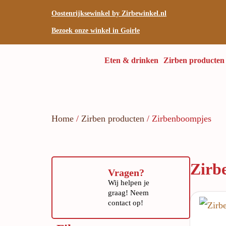
Oostenrijksewinkel by Zirbewinkel.nl
Bezoek onze winkel in Goirle
Eten & drinken
Zirben producten
Home
/
Zirben producten
/ Zirbenboompjes
Zirb
Vragen?
Wij helpen je
graag! Neem
contact op!