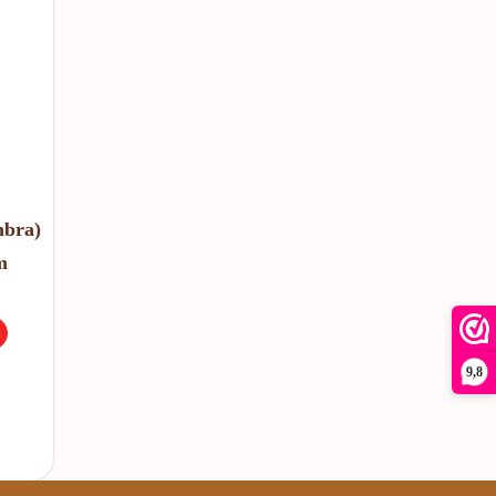
mbra)
m
9,8