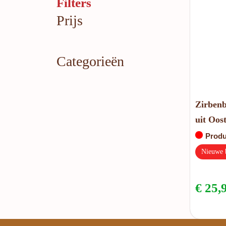
Filters
Prijs
Categorieën
Zirben
uit Oost
Produ
Nieuwe b
€
25,