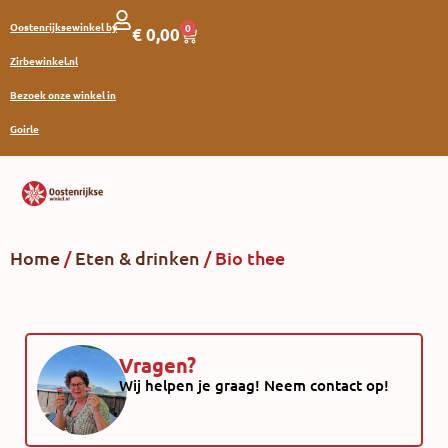
Oostenrijksewinkel by
0
€
0,00
Zirbewinkel.nl
Bezoek onze winkel in
Goirle
Home
/
Eten & drinken
/ Bio thee
Vragen?
Wij helpen je graag! Neem contact op!