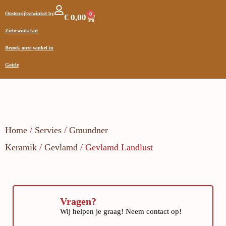
Oostenrijksewinkel by
0
€
0,00
Zirbewinkel.nl
Bezoek onze winkel in
Goirle
Home
/
Servies
/
Gmundner
Keramik
/
Gevlamd
/ Gevlamd Landlust
Vragen?
Wij helpen je graag! Neem contact op!