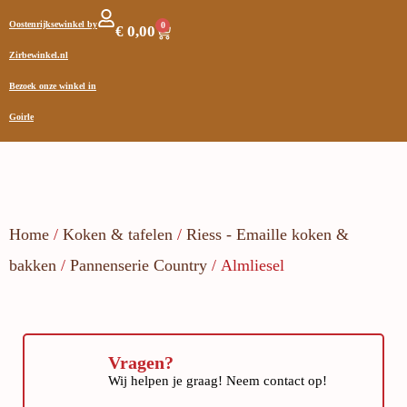
Oostenrijksewinkel by
0
€
0,00
Zirbewinkel.nl
Bezoek onze winkel in
Goirle
Home
/
Koken & tafelen
/
Riess - Emaille koken &
bakken
/
Pannenserie Country
/ Almliesel
Vragen?
Wij helpen je graag! Neem contact op!