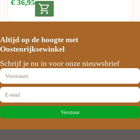
€
36,95
Altijd op de hoogte met
Oostenrijksewinkel
Schrijf je nu in voor onze nieuwsbrief
Verstuur