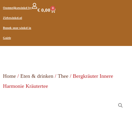
Oostenrijksewinkel by
0
€
0,00
Zirbewinkel.nl
Bezoek onze winkel in
Goirle
Home
/
Eten & drinken
/
Thee
/ Bergkräuter Innere
Harmonie Kräutertee