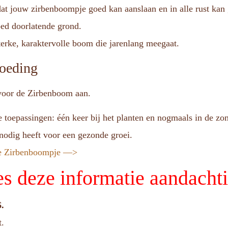
odat jouw zirbenboompje goed kan aanslaan en in alle rust kan 
oed doorlatende grond.
sterke, karaktervolle boom die jarenlang meegaat.
oeding
 voor de Zirbenboom aan.
toepassingen: één keer bij het planten en nogmaals in de zo
nodig heeft voor een gezonde groei.
 je Zirbenboompje —>
es deze informatie aandacht
6.
t.