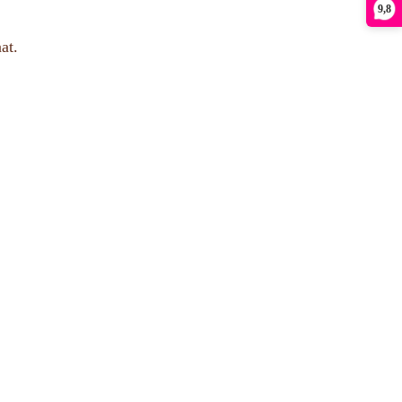
9,8
at.