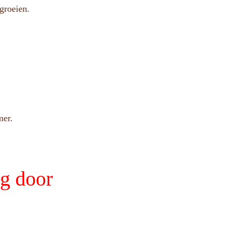
groeien.
mer.
ig door