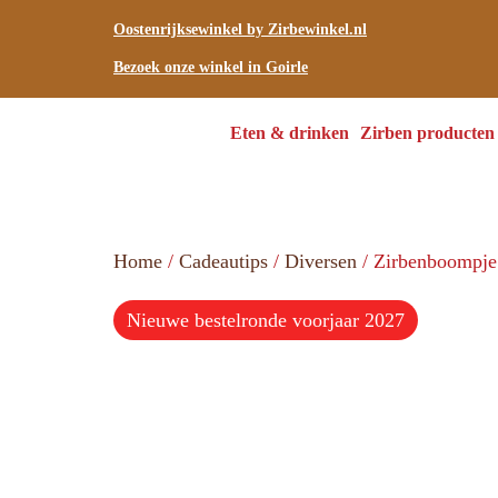
Oostenrijksewinkel by Zirbewinkel.nl
Bezoek onze winkel in Goirle
Eten & drinken
Zirben producten
Home
/
Cadeautips
/
Diversen
/ Zirbenboompje 
Nieuwe bestelronde voorjaar 2027