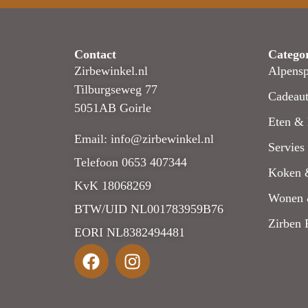
Contact
Catego
Zirbewinkel.nl
Alpensp
Tilburgseweg 77
Cadeaut
5051AB Goirle
Eten & 
Email: info@zirbewinkel.nl
Servies
Telefoon 0653 407344
Koken 
KvK 18068269
Wonen 
BTW/UID NL001783959B76
Zirben 
EORI NL8382494481