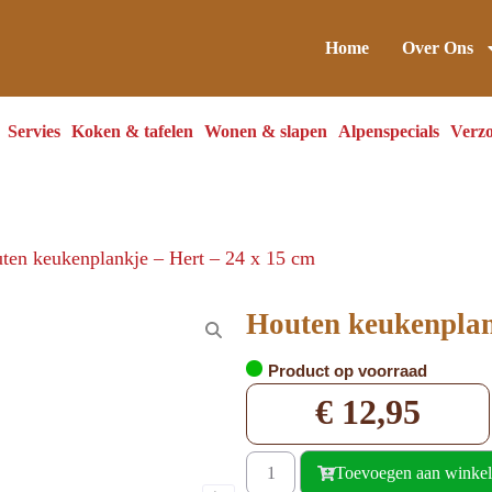
Home
Over Ons
Servies
Koken & tafelen
Wonen & slapen
Alpenspecials
Verzo
ten keukenplankje – Hert – 24 x 15 cm
Houten keukenplan
Product op voorraad
€
12,95
Toevoegen aan winke