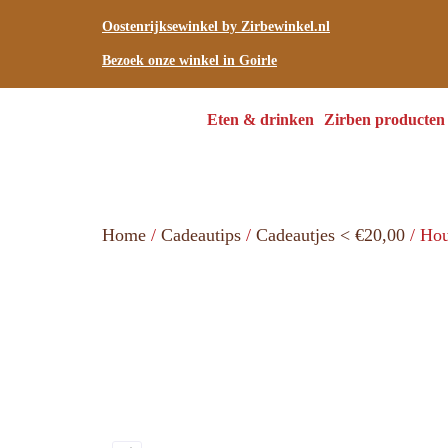
Oostenrijksewinkel by Zirbewinkel.nl
Bezoek onze winkel in Goirle
Eten & drinken
Zirben producten
Home
/
Cadeautips
/
Cadeautjes < €20,00
/ Hou