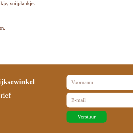
je, snijplankje.
en.
ijksewinkel
rief
Verstuur