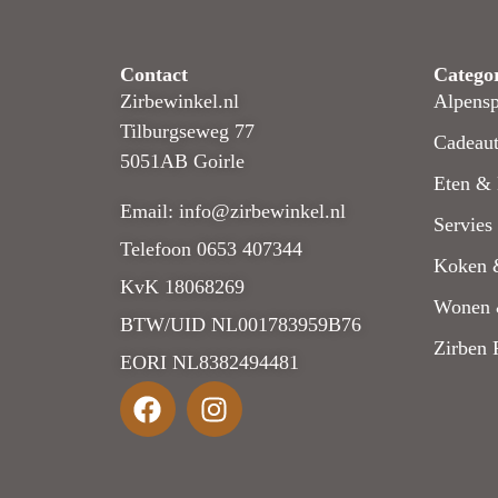
Contact
Catego
Zirbewinkel.nl
Alpensp
Tilburgseweg 77
Cadeaut
5051AB Goirle
Eten & 
Email: info@zirbewinkel.nl
Servies
Telefoon 0653 407344
Koken 
KvK 18068269
Wonen 
BTW/UID NL001783959B76
Zirben 
EORI NL8382494481