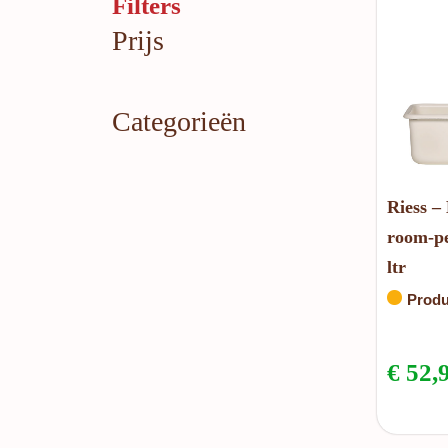
Filters
Prijs
Categorieën
Riess –
room-pe
ltr
Produ
€
52,