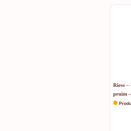
Riess –
pruim –
Produ