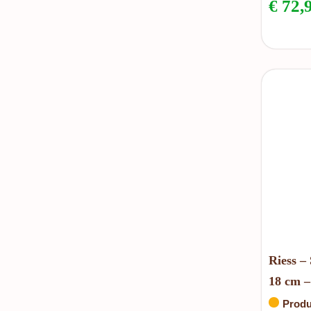
€
72,
Riess –
18 cm – 
Produ