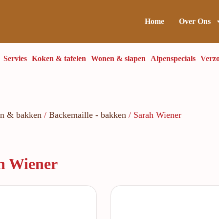
Home
Over Ons
Servies
Koken & tafelen
Wonen & slapen
Alpenspecials
Verzo
en & bakken
/
Backemaille - bakken
/ Sarah Wiener
h Wiener