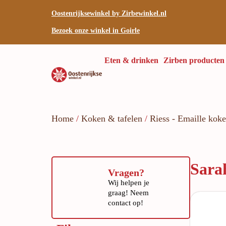
Oostenrijksewinkel by Zirbewinkel.nl
Bezoek onze winkel in Goirle
Eten & drinken
Zirben producten
Home
/
Koken & tafelen
/
Riess - Emaille kok
Sara
Vragen?
Wij helpen je
graag! Neem
contact op!