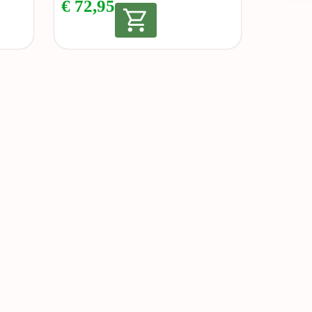
€
72,95