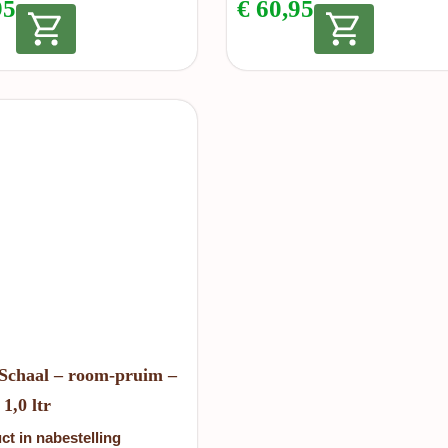
95
€
60,95
 Schaal – room-pruim –
1,0 ltr
ct in nabestelling