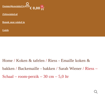
Oostenrijksewinkel by
0
€
0,00
Zirbewinkel.nl
Bezoek onze winkel in
Goirle
Home
/
Koken & tafelen
/
Riess - Emaille koken &
bakken
/
Backemaille - bakken
/
Sarah Wiener
/ Riess –
Schaal – room-perzik – 30 cm – 5,0 ltr