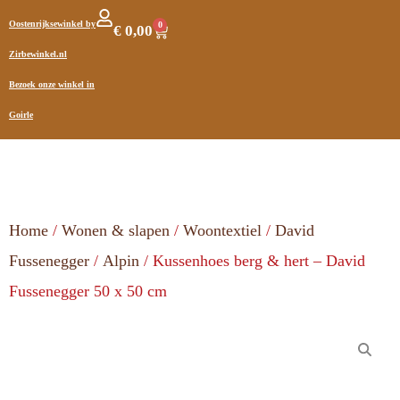
Oostenrijksewinkel by
0
€
0,00
Zirbewinkel.nl
Bezoek onze winkel in
Goirle
Home
/
Wonen & slapen
/
Woontextiel
/
David
Fussenegger
/
Alpin
/ Kussenhoes berg & hert – David
Fussenegger 50 x 50 cm