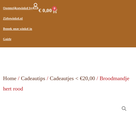
Oostenrijksewinkel by
0
€
0,00
Zirbewinkel.nl
Bezoek onze winkel in
Goirle
Home
/
Cadeautips
/
Cadeautjes < €20,00
/ Broodmandje
hert rood