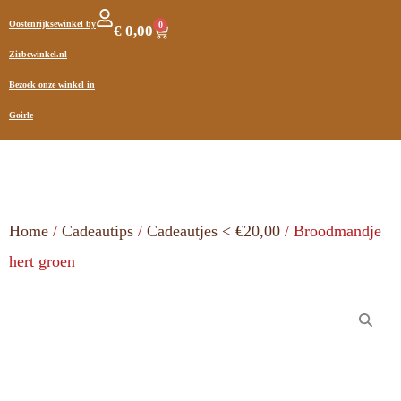
Oostenrijksewinkel by
0
€
0,00
Zirbewinkel.nl
Bezoek onze winkel in
Goirle
Home
/
Cadeautips
/
Cadeautjes < €20,00
/ Broodmandje
hert groen