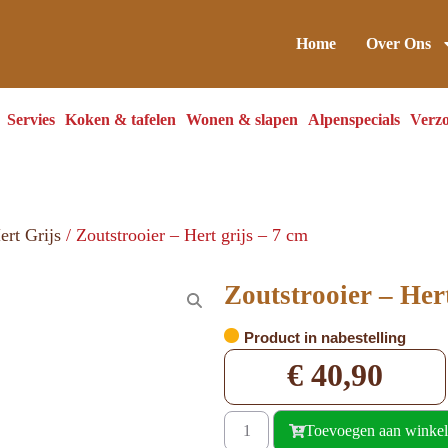
Home
Over Ons
Servies
Koken & tafelen
Wonen & slapen
Alpenspecials
Verzo
ert Grijs
/ Zoutstrooier – Hert grijs – 7 cm
Zoutstrooier – Hert
Product in nabestelling
€
40,90
Toevoegen aan winke