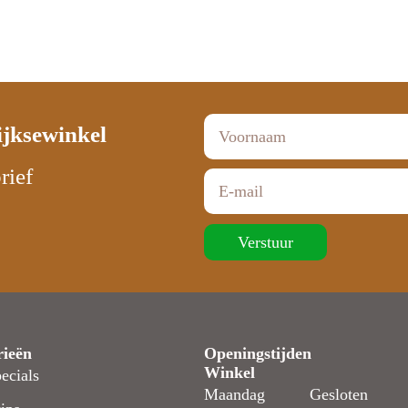
ijksewinkel
rief
Verstuur
rieën
Openingstijden
Winkel
ecials
Maandag
Gesloten