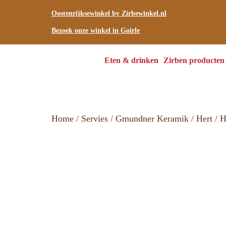
Oostenrijksewinkel by Zirbewinkel.nl
Bezoek onze winkel in Goirle
Eten & drinken
Zirben producten
Home
/
Servies
/
Gmundner Keramik
/
Hert
/
H