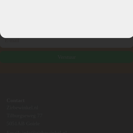
Schrijf je nu in voor onze nieuwsbrief
Verstuur
Contact
Zirbewinkel.nl
Tilburgseweg 77
5051AB Goirle
Email: info@zirbewinkel.nl