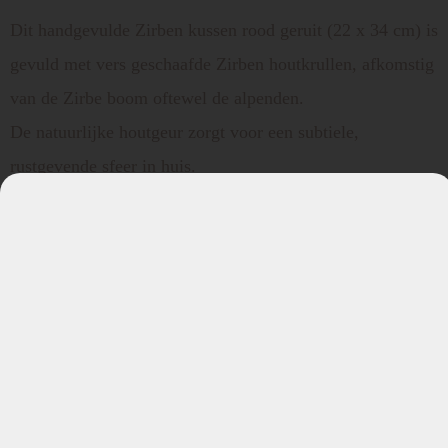
Dit handgevulde Zirben kussen rood geruit (22 x 34 cm) is
gevuld met vers geschaafde Zirben houtkrullen, afkomstig
van de Zirbe boom oftewel de alpenden.
De natuurlijke houtgeur zorgt voor een subtiele,
rustgevende sfeer in huis.
Dankzij de ademende katoenen hoes en praktische
ritssluiting is het kussen eenvoudig in onderhoud. Het
wordt hygiënisch verpakt geleverd voor maximale
frisheid.
Een moment van rust, waar je ook bent
Leg het Zirben kussen bij het hoofdeinde van je bed en
laat de zachte geur van de Zirbe je slaapomgeving