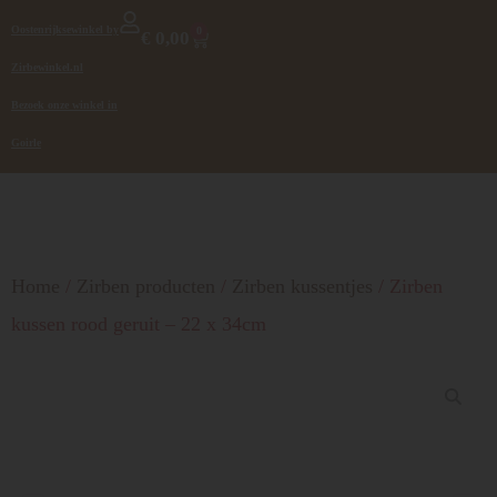
Oostenrijksewinkel by
0
€
0,00
Zirbewinkel.nl
Bezoek onze winkel in
Goirle
Home
/
Zirben producten
/
Zirben kussentjes
/ Zirben
kussen rood geruit – 22 x 34cm