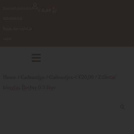
Oostenrijksewinkel by
0
€
0,00
Zirbewinkel.nl
Bezoek onze winkel in
Goirle
Home
/
Cadeautips
/
Cadeautjes < €20,00
/ Zillertal
bierglas Becher 0.3 liter