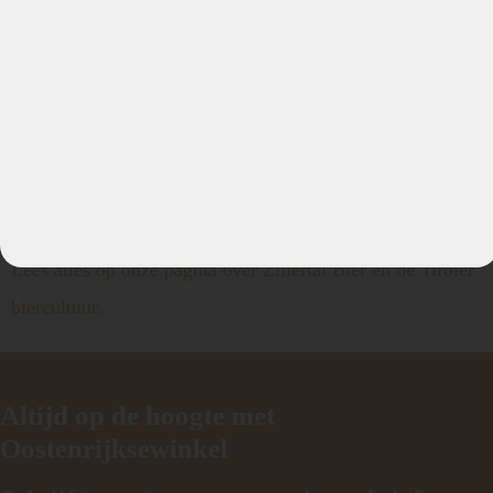
Inhoud: 0.3 liter
Hoogte: ca. 16,5 cm
Diameter bovenzijde: ca. 5,5 cm
Glasdikte: ca. 1,5 mm
Meer weten over de brouwerij achter dit bier?
Lees alles op onze pagina over Zillertal Bier en de Tiroler
biercultuur.
Altijd op de hoogte met
Oostenrijksewinkel