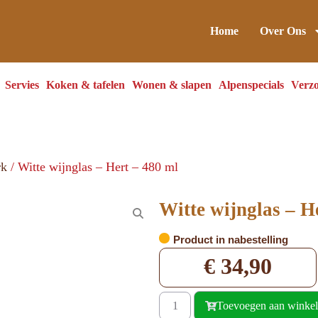
Home
Over Ons
Servies
Koken & tafelen
Wonen & slapen
Alpenspecials
Verzo
rk
/ Witte wijnglas – Hert – 480 ml
Witte wijnglas – H
Product in nabestelling
€
34,90
Toevoegen aan winke