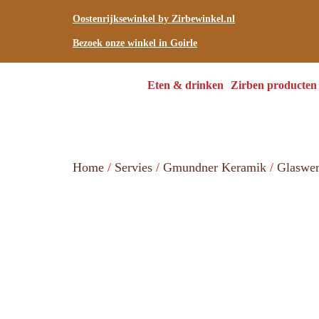
Oostenrijksewinkel by Zirbewinkel.nl
Bezoek onze winkel in Goirle
Eten & drinken
Zirben producten
Home
/
Servies
/
Gmundner Keramik
/
Glaswe