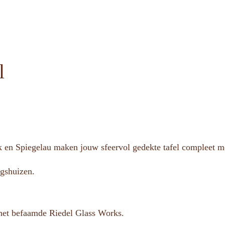
l
en Spiegelau maken jouw sfeervol gedekte tafel compleet met 
ngshuizen.
 het befaamde Riedel Glass Works.