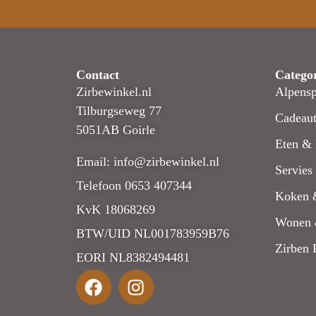
Contact
Catego
Zirbewinkel.nl
Alpensp
Tilburgseweg 77
Cadeaut
5051AB Goirle
Eten & 
Email: info@zirbewinkel.nl
Servies
Telefoon 0653 407344
Koken 
KvK 18068269
Wonen 
BTW/UID NL001783959B76
Zirben 
EORI NL8382494481