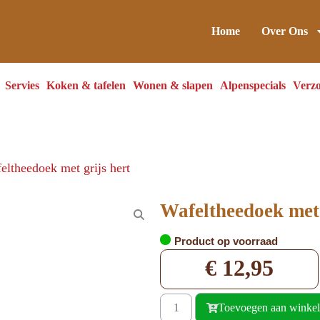
Home
Over Ons
Servies
Koken & tafelen
Wonen & slapen
Alpenspecials
Verzo
eltheedoek met grijs hert
Wafeltheedoek met 
Product op voorraad
€
12,95
Toevoegen aan winke