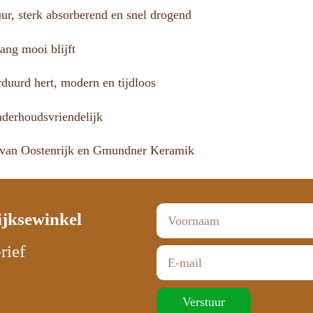
r, sterk absorberend en snel drogend
lang mooi blijft
rduurd hert, modern en tijdloos
nderhoudsvriendelijk
s van Oostenrijk en Gmundner Keramik
ijksewinkel
rief
Verstuur