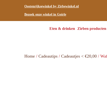
Oostenrijksewinkel by Zirbewinkel.nl
Bezoek onze winkel in Goirle
Eten & drinken
Zirben producten
Home
/
Cadeautips
/
Cadeautjes < €20,00
/ Waf