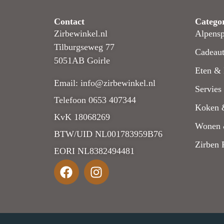
Contact
Catego
Zirbewinkel.nl
Alpensp
Tilburgseweg 77
Cadeaut
5051AB Goirle
Eten & 
Email: info@zirbewinkel.nl
Servies
Telefoon 0653 407344
Koken 
KvK 18068269
Wonen 
BTW/UID NL001783959B76
Zirben 
EORI NL8382494481