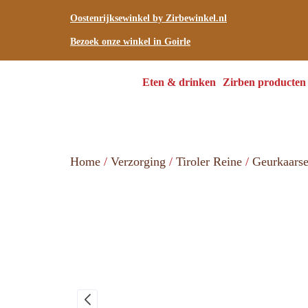
Oostenrijksewinkel by Zirbewinkel.nl
Bezoek onze winkel in Goirle
Eten & drinken
Zirben producten
Home
/
Verzorging
/
Tiroler Reine
/
Geurkaars