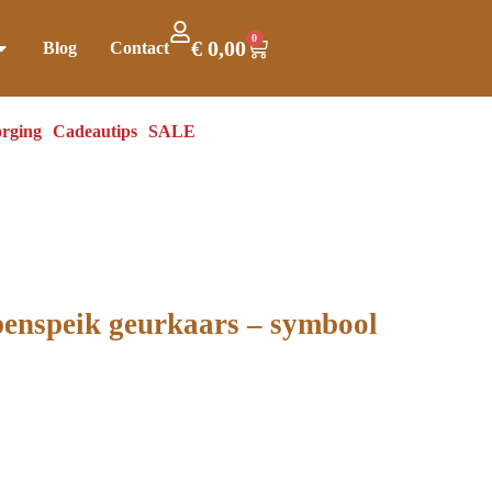
0
€
0,00
Blog
Contact
rging
Cadeautips
SALE
penspeik geurkaars – symbool