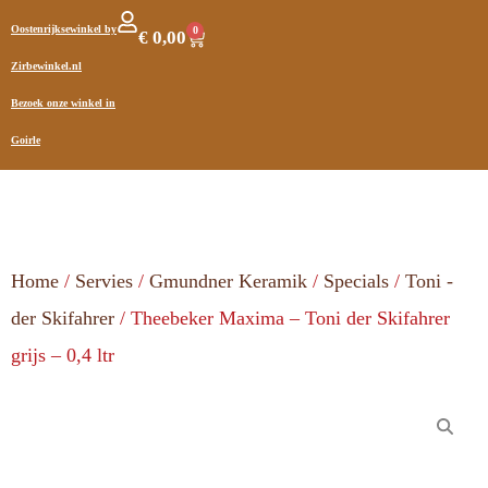
Oostenrijksewinkel by
0
€
0,00
Zirbewinkel.nl
Bezoek onze winkel in
Goirle
Home
/
Servies
/
Gmundner Keramik
/
Specials
/
Toni -
der Skifahrer
/ Theebeker Maxima – Toni der Skifahrer
grijs – 0,4 ltr