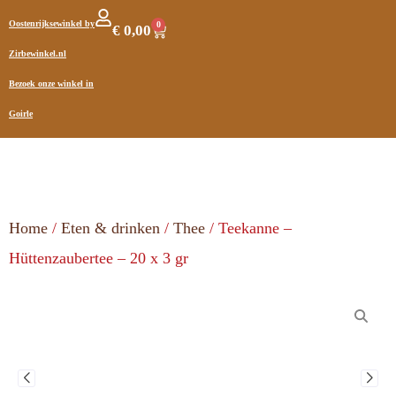
Oostenrijksewinkel by
0
€
0,00
Zirbewinkel.nl
Bezoek onze winkel in
Goirle
Home
/
Eten & drinken
/
Thee
/ Teekanne –
Hüttenzaubertee – 20 x 3 gr