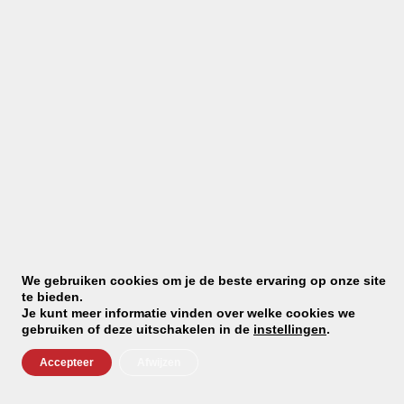
Set bestaat uit 3 paar sokken met basis kleur:
Zwart
Antraciet grijs
Licht grijs
Deze fijne sokken zijn gemaakt van:
78% katoen
20% polyamide
02% elastaan
We gebruiken cookies om je de beste ervaring op onze site
De boord is breed, zo blijft zakken de sokken niet snel en
te bieden.
Je kunt meer informatie vinden over welke cookies we
gaat ook niet knellen.
gebruiken of deze uitschakelen in de
instellingen
.
Accepteer
Afwijzen
Was advies: