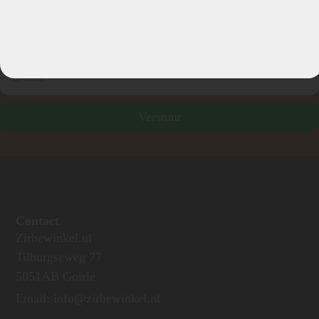
Schrijf je nu in voor onze nieuwsbrief
Verstuur
Contact
Zirbewinkel.nl
Tilburgseweg 77
5051AB Goirle
Email: info@zirbewinkel.nl