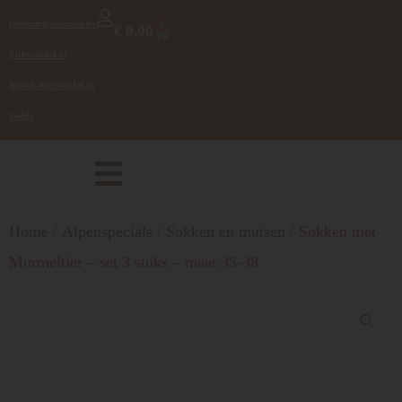
Oostenrijksewinkel by
0
€
0,00
Zirbewinkel.nl
Bezoek onze winkel in
Goirle
Home
/
Alpenspecials
/
Sokken en mutsen
/ Sokken met
Murmeltier – set 3 stuks – maat 35-38