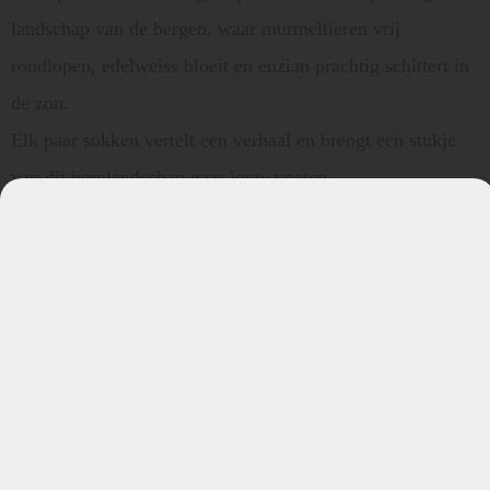
landschap van de bergen, waar murmeltieren vrij
rondlopen, edelweiss bloeit en enzian prachtig schittert in
de zon.
Elk paar sokken vertelt een verhaal en brengt een stukje
van dit berglandschap naar jouw voeten.
De set Murmeltier sokken bestaat uit drie kleuren:
Van klassiek lichtgrijs, antracietgrijs tot stijlvol zwart.
Zo kun je jouw sokken afstemmen op elke outfit en
gelegenheid.
Of je nu een wandeling in de bergen maakt of gewoon
lekker thuis op de bank zit, met deze Murmeltier sokken
krijg je een vleugje Oostenrijk gevoel.