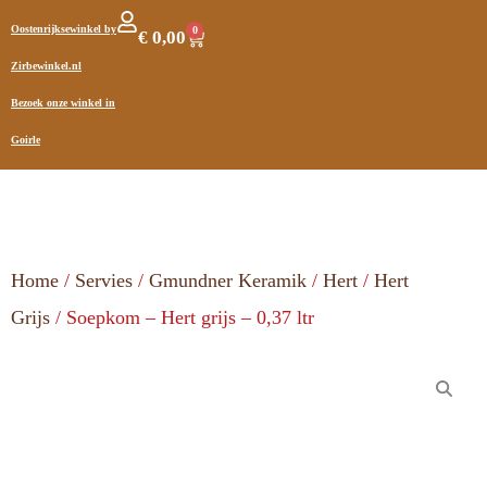
Oostenrijksewinkel by
0
€
0,00
Zirbewinkel.nl
Bezoek onze winkel in
Goirle
Home
/
Servies
/
Gmundner Keramik
/
Hert
/
Hert
Grijs
/ Soepkom – Hert grijs – 0,37 ltr