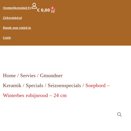
Oostenrijksewinkel by
0
€
0,00
Zirbewinkel.nl
Bezoek onze winkel in
Goirle
Home
/
Servies
/
Gmundner
Keramik
/
Specials
/
Seizoenspecials
/ Soepbord –
Winterbes robijnrood – 24 cm