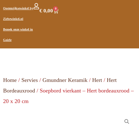
Oostenrijksewinkel by
0
€
0,00
Zirbewinkel.nl
Bezoek onze winkel in
Goirle
Home
/
Servies
/
Gmundner Keramik
/
Hert
/
Hert
Bordeauxrood
/ Soepbord vierkant – Hert bordeauxrood –
20 x 20 cm