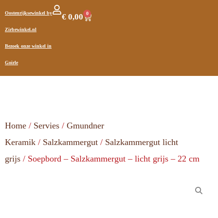
Oostenrijksewinkel by
0
€
0,00
Zirbewinkel.nl
Bezoek onze winkel in
Goirle
Home
/
Servies
/
Gmundner
Keramik
/
Salzkammergut
/
Salzkammergut licht
grijs
/ Soepbord – Salzkammergut – licht grijs – 22 cm