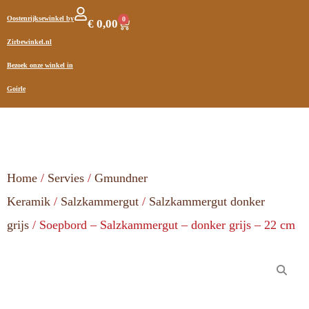
Oostenrijksewinkel by
0
€
0,00
Zirbewinkel.nl
Bezoek onze winkel in
Goirle
Home
/
Servies
/
Gmundner
Keramik
/
Salzkammergut
/
Salzkammergut donker
grijs
/ Soepbord – Salzkammergut – donker grijs – 22 cm