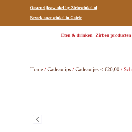
Oostenrijksewinkel by Zirbewinkel.nl
Bezoek onze winkel in Goirle
Eten & drinken
Zirben producten
Home
/
Cadeautips
/
Cadeautjes < €20,00
/ Sch