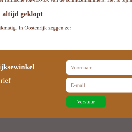
het ritmische
tok-tok-tok
van de schnitzelhammers. Het is bijna
 altijd geklopt
ijkmatig. In Oostenrijk zeggen ze:
ijksewinkel
rief
Verstuur