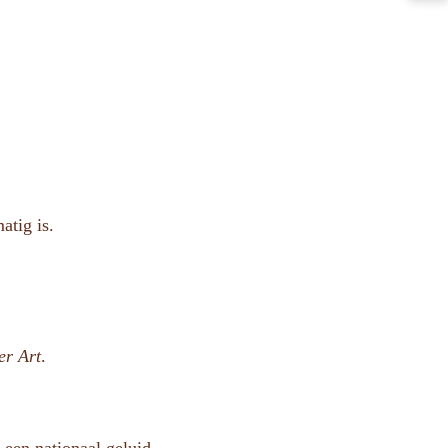
atig is.
er Art
.