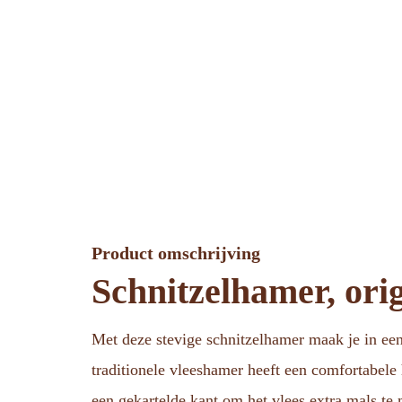
Product omschrijving
Schnitzelhamer, ori
Met deze stevige schnitzelhamer maak je in een 
traditionele vleeshamer heeft een comfortabele 
een gekartelde kant om het vlees extra mals te