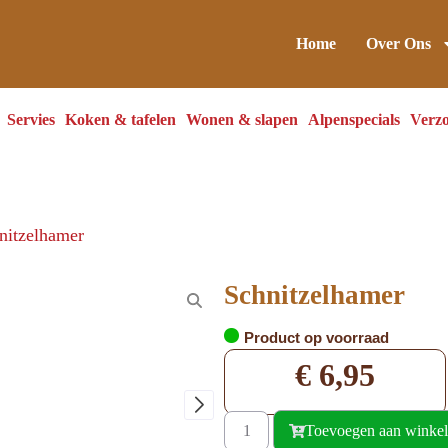
Home
Over Ons
Servies
Koken & tafelen
Wonen & slapen
Alpenspecials
Verzo
nitzelhamer
Schnitzelhamer
Product op voorraad
€
6,95
Toevoegen aan winke