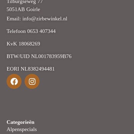
Tilburgseweg 77
5051AB Goirle
Email: info@zirbewinkel.nl
Telefoon 0653 407344
KvK 18068269
BTW/UID NL001783959B76
EORI NL8382494481
Categorieën
Alpenspecials