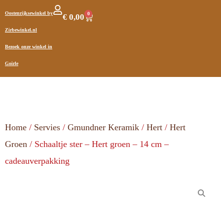
Oostenrijksewinkel by
0
€
0,00
Zirbewinkel.nl
Bezoek onze winkel in
Goirle
Home
/
Servies
/
Gmundner Keramik
/
Hert
/
Hert
Groen
/ Schaaltje ster – Hert groen – 14 cm –
cadeauverpakking