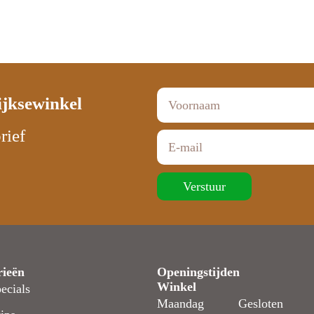
ijksewinkel
rief
Verstuur
rieën
Openingstijden
Winkel
ecials
Maandag
Gesloten