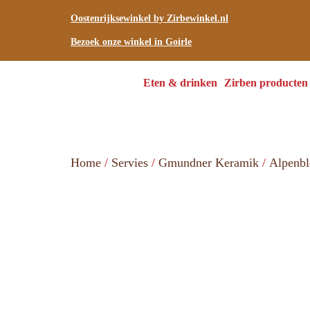
Oostenrijksewinkel by Zirbewinkel.nl
Bezoek onze winkel in Goirle
Eten & drinken
Zirben producten
Home
/
Servies
/
Gmundner Keramik
/
Alpenb