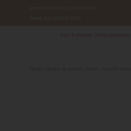
Oostenrijksewinkel by Zirbewinkel.nl
Bezoek onze winkel in Goirle
Eten & drinken
Zirben producten
Home
/
Koken & tafelen
/
Riess - Emaille kok