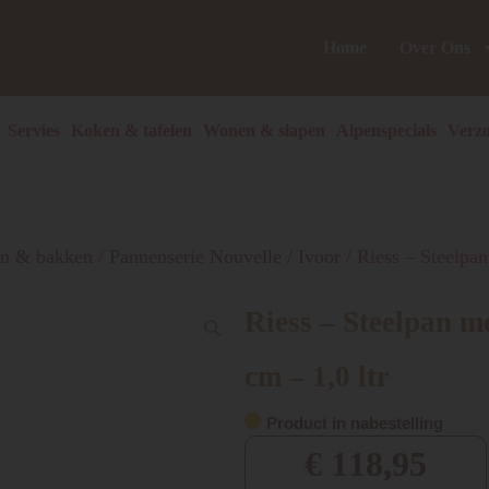
Home
Over Ons
Servies
Koken & tafelen
Wonen & slapen
Alpenspecials
Verzo
en & bakken
/
Pannenserie Nouvelle
/
Ivoor
/ Riess – Steelpan
Riess – Steelpan me
cm – 1,0 ltr
Product in nabestelling
€
118,95