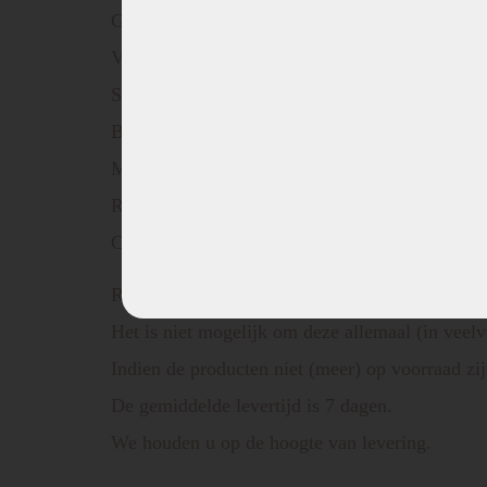
Geschikt voor alle soorten fornuizen (gas, elekt
Voor energiebesparend koken
Snij- en krasbestendig
Bacterieremmend en geurneutraal
Makkelijk schoon te maken
Recyclebaar
CO2-neutraal geproduceerd in Oostenrijk
Riess heeft een groot assortiment.
Het is niet mogelijk om deze allemaal (in veel
Indien de producten niet (meer) op voorraad zij
De gemiddelde levertijd is 7 dagen.
We houden u op de hoogte van levering.