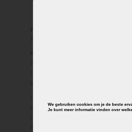
Product omschrijving
Steelpan met glazen deksel – Ivoor – 16 cm
Kenmerken:
Hoogte zonder deksel 7,8 cm
Diameter 16 cm
Inhoud 1,0 liter
Design roestvrijstalen handgreep
We gebruiken cookies om je de beste erva
Kijkglas deksel met RVS handvat
Je kunt meer informatie vinden over welk
Extra sterke stalen warmteopslagbodem
Robuuste chromen rand