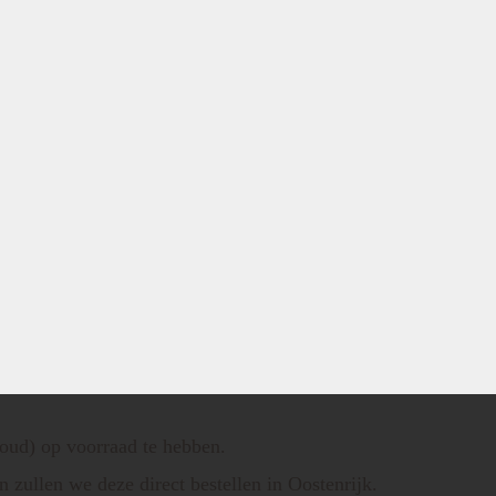
voud) op voorraad te hebben.
n zullen we deze direct bestellen in Oostenrijk.