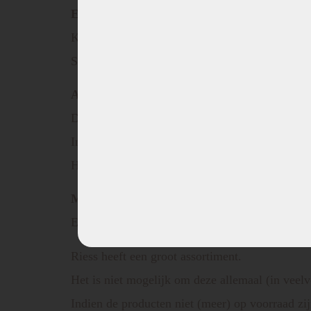
EIGENSCHAPPEN:
Kleur – Puur grijs
Serie – Classic
Afmetingen:
Diameter – 26 cm
Inhoud – 4,00 liter
Hoogte – 12,0 cm
Materiaal:
Email met rvs rand
Riess heeft een groot assortiment.
Het is niet mogelijk om deze allemaal (in veel
Indien de producten niet (meer) op voorraad zij