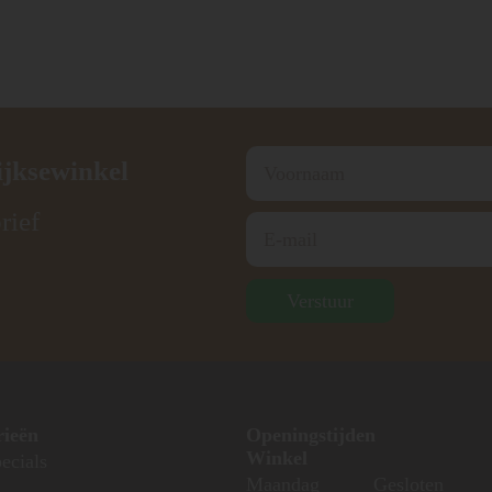
ijksewinkel
rief
Verstuur
rieën
Openingstijden
Winkel
ecials
Maandag
Gesloten