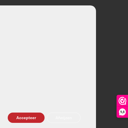
t.
el zuiver blijft en de smaak puur.
9,8
Accepteer
Afwijzen