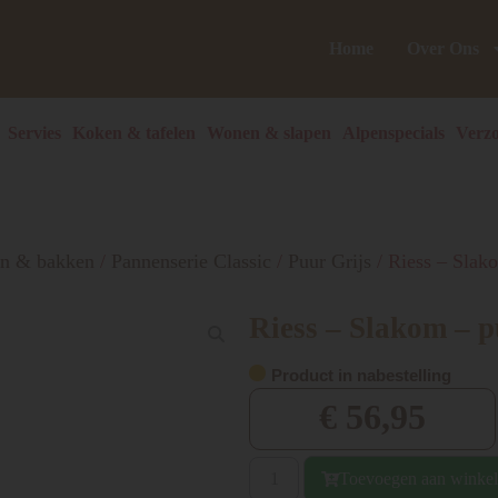
Home
Over Ons
Servies
Koken & tafelen
Wonen & slapen
Alpenspecials
Verzo
en & bakken
/
Pannenserie Classic
/
Puur Grijs
/ Riess – Slako
Riess – Slakom – pu
Product in nabestelling
€
56,95
Toevoegen aan winke