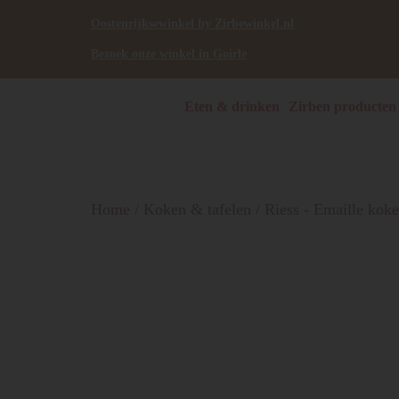
Oostenrijksewinkel by Zirbewinkel.nl
Bezoek onze winkel in Goirle
Eten & drinken
Zirben producten
Home
/
Koken & tafelen
/
Riess - Emaille kok