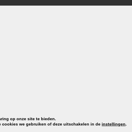
s
ssieke vormen.
zich prachtig combineren met andere desings in ons assortimen
nen.
lijk.
oreus oppervlak dat geen stoffen afgeeft, waardoor het voeds
ring op onze site te bieden.
d.
e cookies we gebruiken of deze uitschakelen in de
instellingen
.