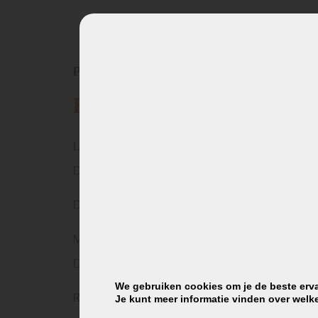
Product omschrijving
Riess slakom – Puur grij
Lichtgrijs past uitzonderlijk goed bij onze kla
De elegante en ingetogen kleur Puur grijs laat 
De pannen zijn geschikt voor alle warmte bron
Mooie emaillen Riess pan met een tijdloos uiter
De emaillen pannen hebben een zeer glad, niet p
We gebruiken cookies om je de beste erva
Riess producten worden duurzaam geproduceer
Je kunt meer informatie vinden over welk