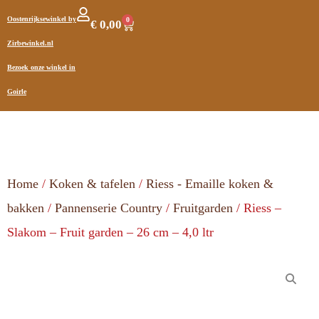
Oostenrijksewinkel by
0
€
0,00
Zirbewinkel.nl
Bezoek onze winkel in
Goirle
Home
/
Koken & tafelen
/
Riess - Emaille koken &
bakken
/
Pannenserie Country
/
Fruitgarden
/ Riess –
Slakom – Fruit garden – 26 cm – 4,0 ltr