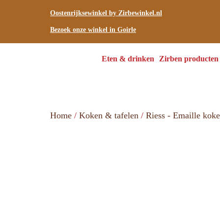
Oostenrijksewinkel by Zirbewinkel.nl
Bezoek onze winkel in Goirle
Eten & drinken
Zirben producten
Home
/
Koken & tafelen
/
Riess - Emaille kok