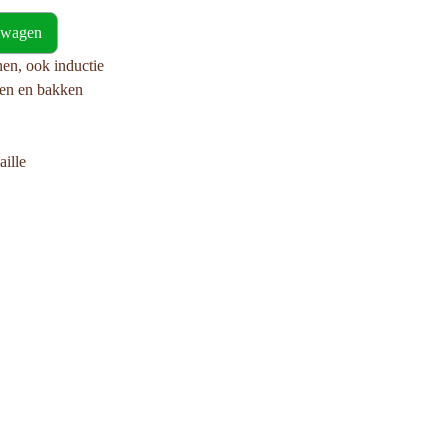
lwagen
en, ook inductie
ken en bakken
aille