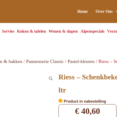
Home
Over Ons
Servies
Koken & tafelen
Wonen & slapen
Alpenspecials
Verzo
en & bakken
/
Pannenserie Classic
/
Pastel-kleuren
/ Riess – S
Riess – Schenkbeke
ltr
Product in nabestelling
€
40,60