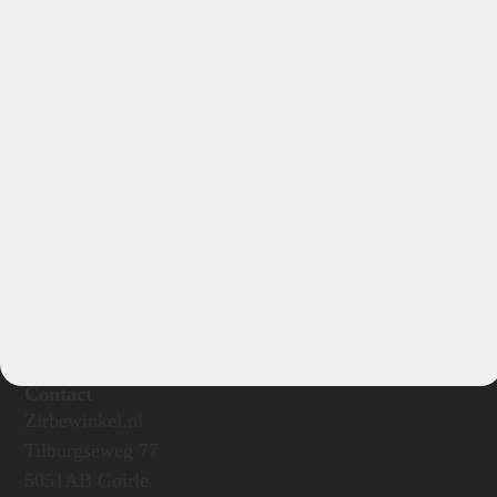
Oostenrijksewinkel
Schrijf je nu in voor onze nieuwsbrief
Verstuur
Contact
Zirbewinkel.nl
Tilburgseweg 77
5051AB Goirle