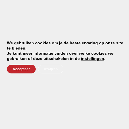
Diameter – 10 cm
Inhoud – 0,75 liter
Hoogte – 10,0 cm
Materiaal:
We gebruiken cookies om je de beste ervaring op onze site
te bieden.
Email met rvs rand
Je kunt meer informatie vinden over welke cookies we
gebruiken of deze uitschakelen in de
instellingen
.
Indien niet op voorraad dan bestellen we deze z.s.m. in
Accepteer
Afwijzen
Oostenrijk.
De gemiddelde levertijd bedraagt 7 dagen.
Wij houden u hiervan op de hoogte.
Altijd op de hoogte met