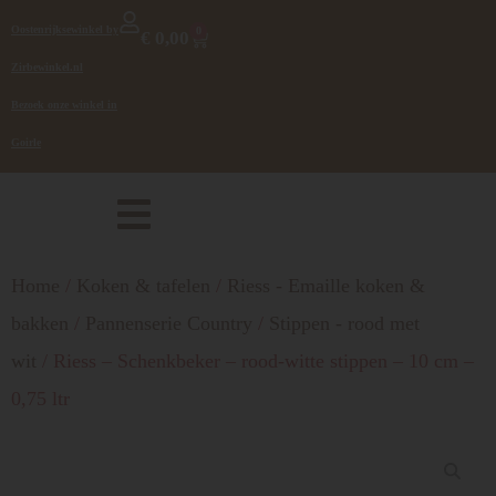
Oostenrijksewinkel by
0
€
0,00
Zirbewinkel.nl
Bezoek onze winkel in
Goirle
Home
/
Koken & tafelen
/
Riess - Emaille koken &
bakken
/
Pannenserie Country
/
Stippen - rood met
wit
/ Riess – Schenkbeker – rood-witte stippen – 10 cm –
0,75 ltr