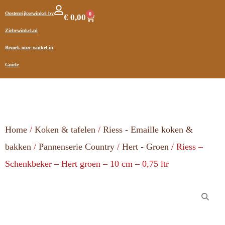
Oostenrijksewinkel by
0
€
0,00
Zirbewinkel.nl
Bezoek onze winkel in
Goirle
Home
/
Koken & tafelen
/
Riess - Emaille koken &
bakken
/
Pannenserie Country
/
Hert - Groen
/ Riess –
Schenkbeker – Hert groen – 10 cm – 0,75 ltr