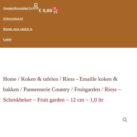
Oostenrijksewinkel by
0
€
0,00
Zirbewinkel.nl
Bezoek onze winkel in
Goirle
Home
/
Koken & tafelen
/
Riess - Emaille koken &
bakken
/
Pannenserie Country
/
Fruitgarden
/ Riess –
Schenkbeker – Fruit garden – 12 cm – 1,0 ltr