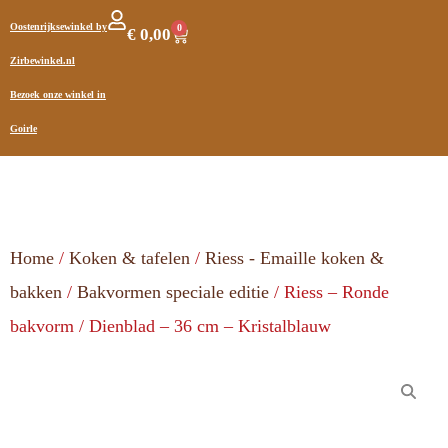
Oostenrijksewinkel by
0
€
0,00
Zirbewinkel.nl
Bezoek onze winkel in
Goirle
Home
/
Koken & tafelen
/
Riess - Emaille koken &
bakken
/
Bakvormen speciale editie
/ Riess – Ronde
bakvorm / Dienblad – 36 cm – Kristalblauw