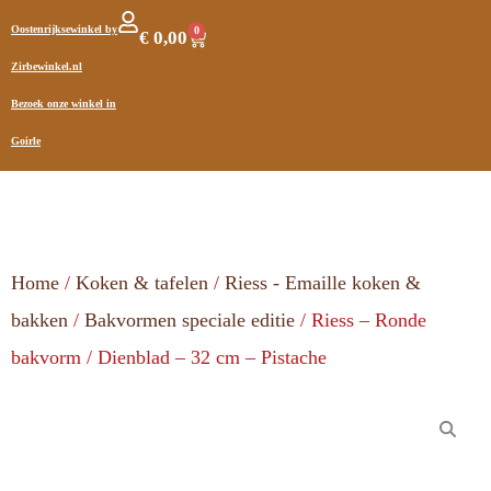
Oostenrijksewinkel by
0
€
0,00
Zirbewinkel.nl
Bezoek onze winkel in
Goirle
Home
/
Koken & tafelen
/
Riess - Emaille koken &
bakken
/
Bakvormen speciale editie
/ Riess – Ronde
bakvorm / Dienblad – 32 cm – Pistache