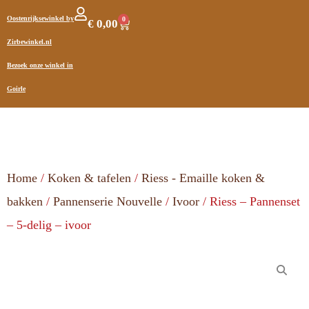
Oostenrijksewinkel by
0
€
0,00
Zirbewinkel.nl
Bezoek onze winkel in
Goirle
Home
/
Koken & tafelen
/
Riess - Emaille koken &
bakken
/
Pannenserie Nouvelle
/
Ivoor
/ Riess – Pannenset
– 5-delig – ivoor