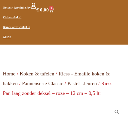
Oostenrijksewinkel by
0
€
0,00
Zirbewinkel.nl
Bezoek onze winkel in
Goirle
Home
/
Koken & tafelen
/
Riess - Emaille koken &
bakken
/
Pannenserie Classic
/
Pastel-kleuren
/ Riess –
Pan laag zonder deksel – roze – 12 cm – 0,5 ltr