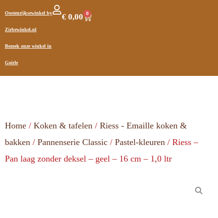
Oostenrijksewinkel by
0
€
0,00
Zirbewinkel.nl
Bezoek onze winkel in
Goirle
Home
/
Koken & tafelen
/
Riess - Emaille koken &
bakken
/
Pannenserie Classic
/
Pastel-kleuren
/ Riess –
Pan laag zonder deksel – geel – 16 cm – 1,0 ltr