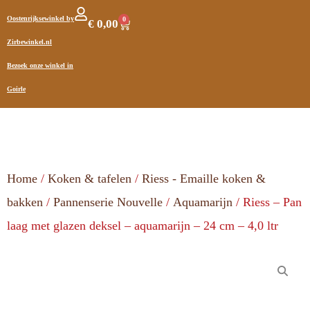
Oostenrijksewinkel by
0
€
0,00
Zirbewinkel.nl
Bezoek onze winkel in
Goirle
Home
/
Koken & tafelen
/
Riess - Emaille koken &
bakken
/
Pannenserie Nouvelle
/
Aquamarijn
/ Riess – Pan
laag met glazen deksel – aquamarijn – 24 cm – 4,0 ltr