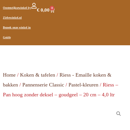
Oostenrijksewinkel by
0
€
0,00
Zirbewinkel.nl
Bezoek onze winkel in
Goirle
Home
/
Koken & tafelen
/
Riess - Emaille koken &
bakken
/
Pannenserie Classic
/
Pastel-kleuren
/ Riess –
Pan hoog zonder deksel – goudgeel – 20 cm – 4,0 ltr