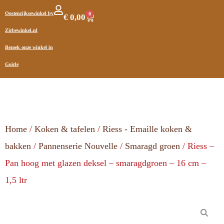
Oostenrijksewinkel by
0
€
0,00
Zirbewinkel.nl
Bezoek onze winkel in
Goirle
Home
/
Koken & tafelen
/
Riess - Emaille koken &
bakken
/
Pannenserie Nouvelle
/
Smaragd groen
/ Riess –
Pan hoog met glazen deksel – smaragdgroen – 16 cm –
1,5 ltr