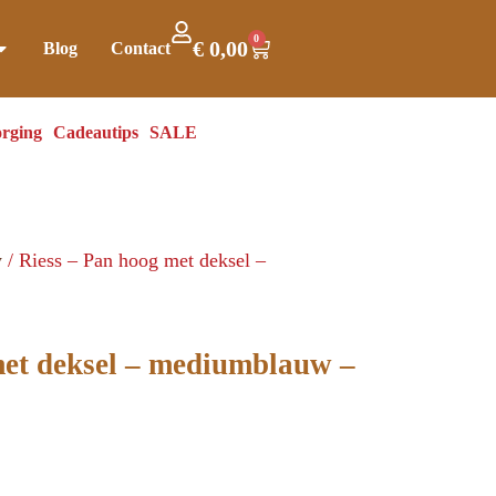
0
€
0,00
Blog
Contact
rging
Cadeautips
SALE
w
/ Riess – Pan hoog met deksel –
met deksel – mediumblauw –