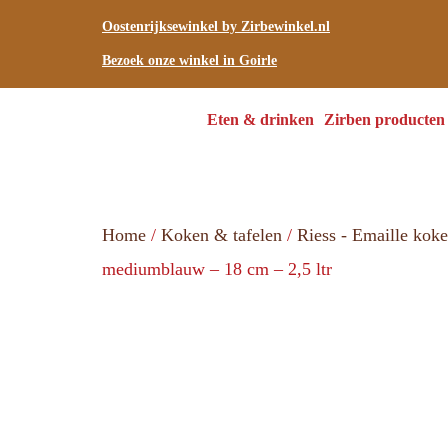
Oostenrijksewinkel by Zirbewinkel.nl
Bezoek onze winkel in Goirle
Eten & drinken
Zirben producten
Home
/
Koken & tafelen
/
Riess - Emaille kok
mediumblauw – 18 cm – 2,5 ltr