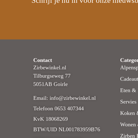
Schrijf je nu in voor onze nieuwsb
Contact
Catego
Zirbewinkel.nl
Alpensp
Tilburgseweg 77
Cadeaut
5051AB Goirle
Eten & 
Email: info@zirbewinkel.nl
Servies
Telefoon 0653 407344
Koken 
KvK 18068269
Wonen 
BTW/UID NL001783959B76
Zirben 