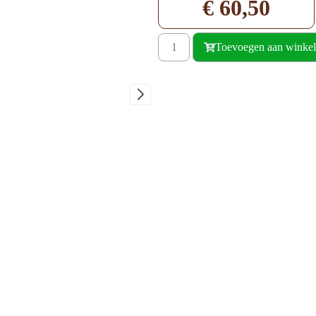
€
60,50
Toevoegen aan winke