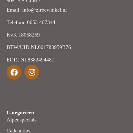
5051AB Goirle
Email: info@zirbewinkel.nl
Telefoon 0653 407344
KvK 18068269
BTW/UID NL001783959B76
EORI NL8382494481
Categorieën
Alpenspecials
Cadeautips