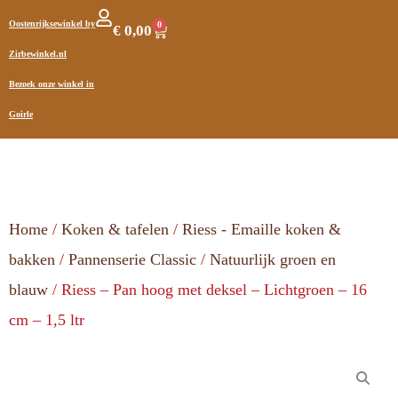
Oostenrijksewinkel by
0
€
0,00
Zirbewinkel.nl
Bezoek onze winkel in
Goirle
Home
/
Koken & tafelen
/
Riess - Emaille koken &
bakken
/
Pannenserie Classic
/
Natuurlijk groen en
blauw
/ Riess – Pan hoog met deksel – Lichtgroen – 16
cm – 1,5 ltr