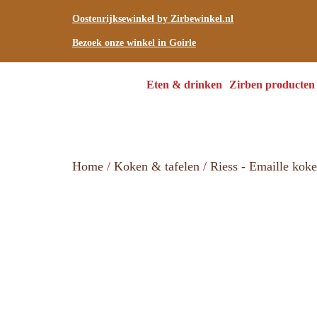
Oostenrijksewinkel by Zirbewinkel.nl
Bezoek onze winkel in Goirle
Eten & drinken
Zirben producten
Home
/
Koken & tafelen
/
Riess - Emaille kok