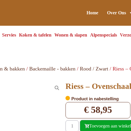
Home
Over Ons
Servies
Koken & tafelen
Wonen & slapen
Alpenspecials
Verzo
en & bakken
/
Backemaille - bakken
/
Rood / Zwart
/ Riess – 
Riess – Ovenschaal
Product in nabestelling
€
58,95
Toevoegen aan winke