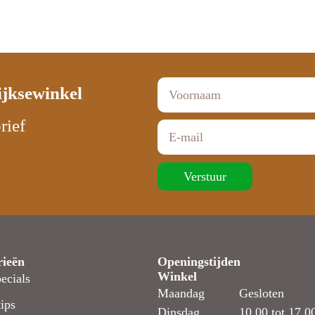
ijksewinkel
rief
Verstuur
rieën
Openingstijden
Winkel
ecials
Maandag
Gesloten
ips
Dinsdag
10.00 tot 17.0